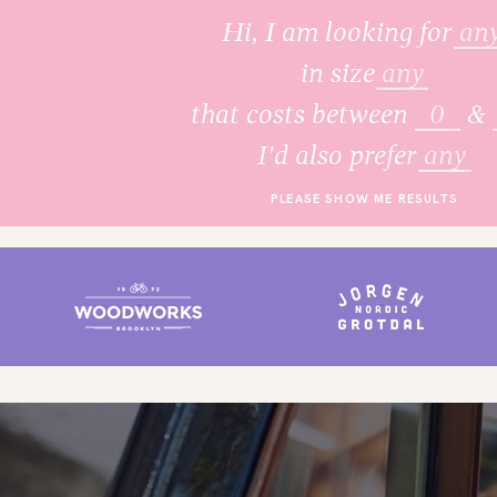
Hi, I am looking for
an
in size
any
that costs between
&
I'd also prefer
any
PLEASE SHOW ME RESULTS