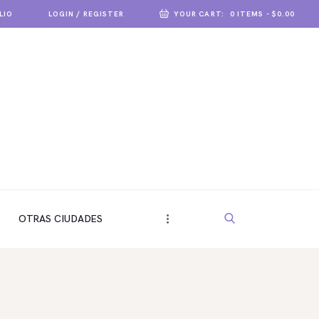
LIO
LOGIN / REGISTER
YOUR CART:
0 ITEMS
-
$0.00
OTRAS CIUDADES