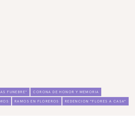
AS FUNEBRE"
CORONA DE HONOR Y MEMORIA
MOS
RAMOS EN FLOREROS
REDENCION "FLORES A CASA"