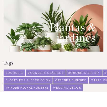
Plantas &
jardines
Tags
BOUQUETS
BOUQUETS CLÁSICOS
BOUQUETS DEL DÍA
B
FLORES POR SUBSCRIPCION
OFRENDA FÚNEBRE
OTRAS C
TRIPODE FLORAL FUNEBRE
WEDDING DECOR