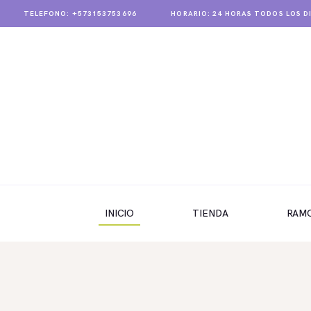
TELEFONO: +573153753696
HORARIO: 24 HORAS TODOS LOS D
INICIO
TIENDA
INICIO
TIENDA
RAM
RAMOS
BOUQUETS
OFRENDA FÚNEBRE