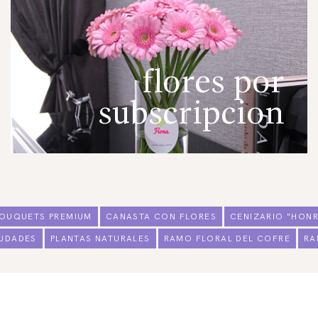
flores por
subscripcion
OUQUETS PREMIUM
CANASTA CON FLORES
CENIZARIO "HONR
IUDADES
PLANTAS NATURALES
RAMO FLORAL DEL COFRE
RA