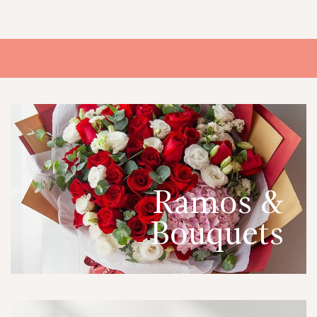
OTRAS CIUDADES
FLORES POR SUBSCRIPCION
BLOG
GALERÍA
CONTÁCTENOS
Ramos &
Bouquets