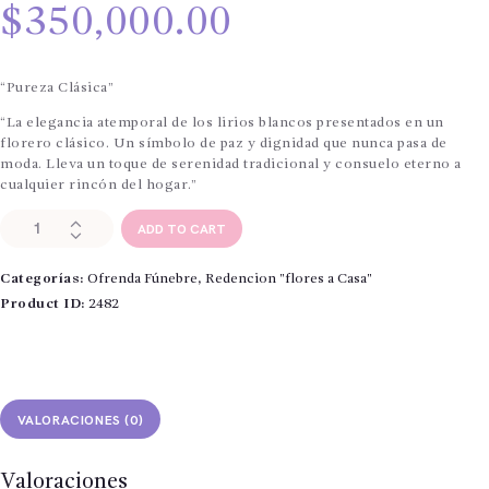
$
350,000.00
“Pureza Clásica”
“La elegancia atemporal de los lirios blancos presentados en un
florero clásico. Un símbolo de paz y dignidad que nunca pasa de
moda. Lleva un toque de serenidad tradicional y consuelo eterno a
cualquier rincón del hogar.”
Redención
ADD TO CART
"Flores
a
Categorías:
Ofrenda Fúnebre
,
Redencion "flores a Casa"
Casa
"lirios
Product ID:
2482
blancos
clásico
cantidad
VALORACIONES (0)
Valoraciones