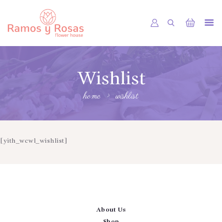
INICIO
Wishlist
TIENDA
RAMOS
home
wishlist
BOUQUETS
OFRENDA FÚNEBRE
[yith_wcwl_wishlist]
OTRAS CIUDADES
FLORES POR SUBSCRIPCION
BLOG
GALERÍA
About Us
Shop