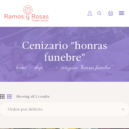
INICIO
Cenizario "honras
TIENDA
RAMOS
funebre"
BOUQUETS
home
shop
...
cenizario "honras funebre"
OFRENDA FÚNEBRE
OTRAS CIUDADES
Showing all 2 results
FLORES POR SUBSCRIPCION
BLOG
GALERÍA