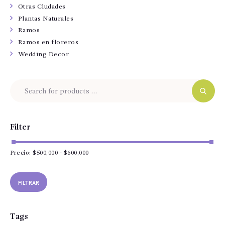
Otras Ciudades
Plantas Naturales
Ramos
Ramos en floreros
Wedding Decor
Filter
Precio:
$500,000
-
$600,000
Pre
Pre
mín
má
FILTRAR
Tags