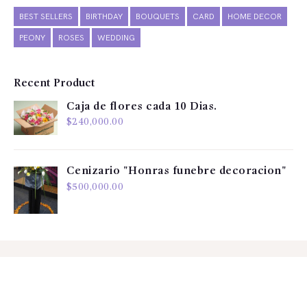
BEST SELLERS
BIRTHDAY
BOUQUETS
CARD
HOME DECOR
PEONY
ROSES
WEDDING
Recent Product
Caja de flores cada 10 Dias.
$
240,000.00
Cenizario "Honras funebre decoracion"
$
500,000.00