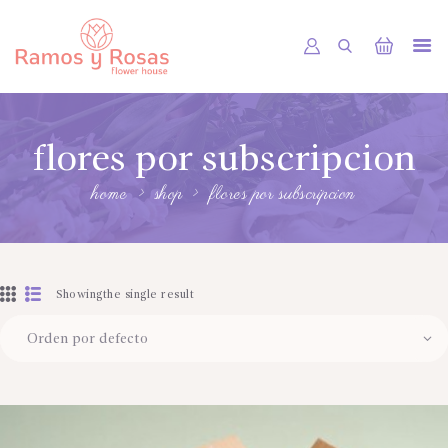
INICIO
flores por subscripcion
TIENDA
RAMOS
home
shop
flores por subscripcion
BOUQUETS
OFRENDA FÚNEBRE
Showingthe single result
OTRAS CIUDADES
FLORES POR SUBSCRIPCION
BLOG
GALERÍA