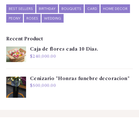
BEST SELLERS
BIRTHDAY
BOUQUETS
CARD
HOME DECOR
PEONY
ROSES
WEDDING
Recent Product
Caja de flores cada 10 Dias.
$
240,000.00
Cenizario "Honras funebre decoracion"
$
500,000.00