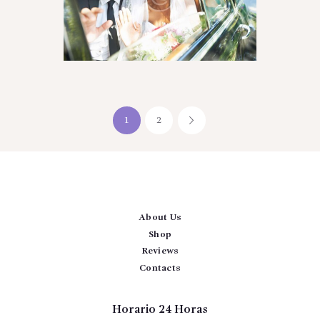
Navegación
PAGE
1
PAGE
2
>
de
entradas
About Us
Shop
Reviews
Contacts
Horario 24 Horas