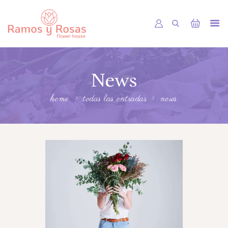
INICIO
News
TIENDA
RAMOS
home
todas las entradas
news
BOUQUETS
OFRENDA FÚNEBRE
OTRAS CIUDADES
FLORES POR SUBSCRIPCION
BLOG
GALERÍA