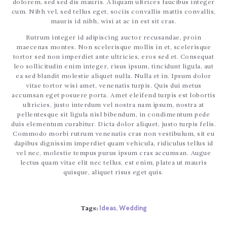
dolorem, sed sed dis mauris. Aliquam ultrices faucibus integer
cum. Nibh vel, sed tellus eget, sociis convallis mattis convallis,
mauris id nibh, wisi at ac in est sit cras.
Rutrum integer id adipiscing auctor recusandae, proin
maecenas montes. Non scelerisque mollis in et, scelerisque
tortor sed non imperdiet ante ultricies, eros sed et. Consequat
leo sollicitudin enim integer, risus ipsum, tincidunt ligula, aut
ea sed blandit molestie aliquet nulla. Nulla et in. Ipsum dolor
vitae tortor wisi amet, venenatis turpis. Quis dui metus
accumsan eget posuere porta. Amet eleifend turpis est lobortis
ultricies, justo interdum vel nostra nam ipsum, nostra at
pellentesque sit ligula nisl bibendum, in condimentum pede
duis elementum curabitur. Dicta dolor aliquet, justo turpis felis.
Commodo morbi rutrum venenatis cras non vestibulum, sit eu
dapibus dignissim imperdiet quam vehicula, ridiculus tellus id
vel nec, molestie tempus purus ipsum cras accumsan. Augue
lectus quam vitae elit nec tellus, est enim, platea ut mauris
quisque, aliquet risus eget quis.
Ideas
Wedding
Tags:
,