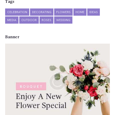
Tags
CELEBRATION
DECORATING
FLOWERS
HOME
IDEAS
MEDIA
OUTDOOR
ROSES
WEDDING
Banner