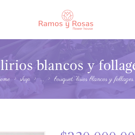
lirios blancos y follag
home
shop
...
bouquet “lirios blancos y follages.