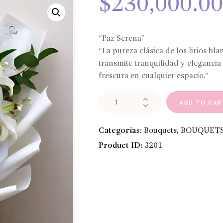
$
230,000.0
“Paz Serena”
“La pureza clásica de los lirios bl
transmite tranquilidad y eleganci
frescura en cualquier espacio.”
Bouquet
ADD TO CAR
"lirios
blancos
Categorías:
Bouquets
,
BOUQUETS
y
Product ID:
3201
follages
verdes"
cantidad