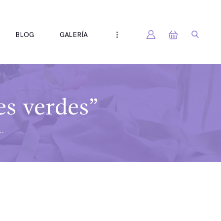
BLOG
GALERÍA
es verdes”
..