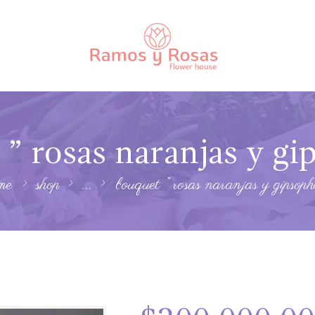
” rosas naranjas y gi
me
shop
...
bouquet ” rosas naranjas y gipsoph