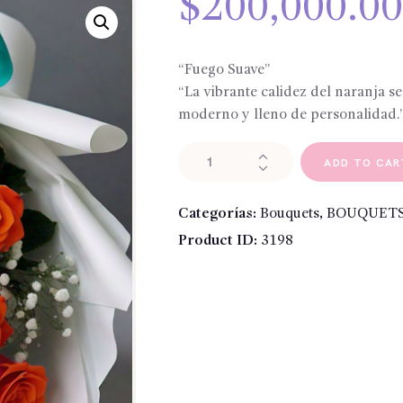
$
200,000.0
“Fuego Suave”
“La vibrante calidez del naranja se
moderno y lleno de personalidad.
Bouquet
ADD TO CAR
"
rosas
Categorías:
Bouquets
,
BOUQUETS
naranjas
Product ID:
3198
y
gipsophila"
cantidad