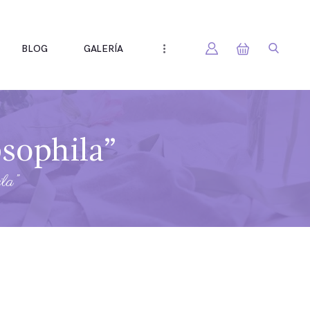
BLOG
GALERÍA
psophila”
ila”