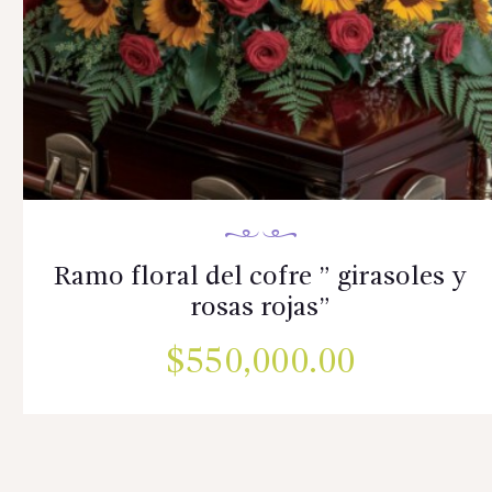
Ramo floral del cofre ” girasoles y
rosas rojas”
$
550,000.00