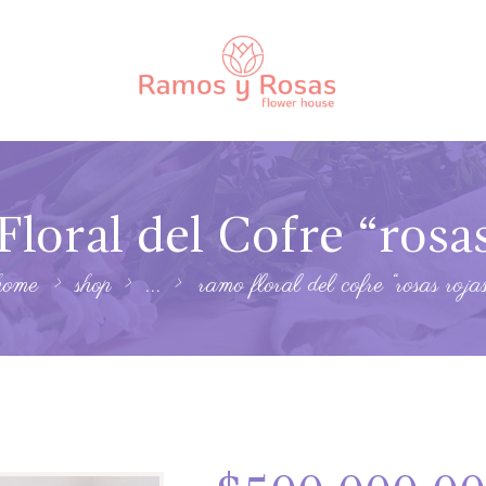
loral del Cofre “rosas
home
shop
...
ramo floral del cofre “rosas rojas