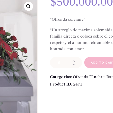
$
500,000.0
“Ofrenda solemne”
“Un arreglo de máxima solemnidad 
familia directa o coloca sobre el 
respeto y el amor inquebrantable d
honrada con amor.
Ramo
ADD TO CAR
Floral
del
Categorías:
Ofrenda Fúnebre
,
Ram
Cofre
Product ID:
2471
"rosas
rojas"
cantidad