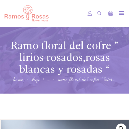
INICIO
Ramo floral del cofre ”
TIENDA
RAMOS
lirios rosados,rosas
BOUQUETS
blancas y rosadas “
OFRENDA FÚNEBRE
home
shop
...
ramo floral del cofre ” lirios...
OTRAS CIUDADES
FLORES POR SUBSCRIPCION
BLOG
GALERÍA