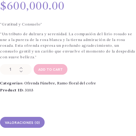
$
600,000.00
“Gratitud y Consuelo”
“Un tributo de dulzura y serenidad. La compasión del lirio rosado se
une a la pureza de la rosa blanca y la tierna admiración de la rosa
rosada. Esta ofrenda expresa un profundo agradecimiento, un
consuelo gentil y un cariño que envuelve el momento de la despedida
con suave belleza.”
Ramo
ADD TO CART
floral
del
Categorías:
Ofrenda Fúnebre
,
Ramo floral del cofre
cofre
"
Product ID:
3103
lirios
rosados,rosas
blancas
y
rosadas
VALORACIONES (0)
"
cantidad