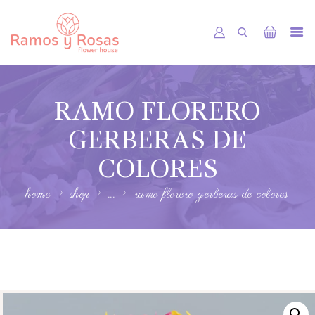
INICIO
RAMO FLORERO
TIENDA
RAMOS
GERBERAS DE
BOUQUETS
COLORES
OFRENDA FÚNEBRE
home
shop
...
ramo florero gerberas de colores
OTRAS CIUDADES
FLORES POR SUBSCRIPCION
BLOG
GALERÍA