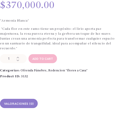
$
370,000.00
“Armonía Blanca”
“Cada flor en este ramo tiene un propósito: el lirio aporta paz
majestuosa, la rosa pureza eterna y la gerbera un toque de luz suave.
Juntas crean una armonía perfecta para transformar cualquier espacio
en un santuario de tranquilidad, ideal para acompañar el silencio del
recuerdo.”
Redención
ADD TO CART
"
Flores
Categorías:
Ofrenda Fúnebre
,
Redencion "flores a Casa"
a
casa"
Product ID:
3132
flores
blancas
rosas,
lirios
y
VALORACIONES (0)
gerberas
cantidad