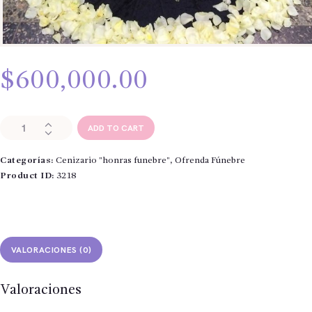
$
600,000.00
Cenizario
ADD TO CART
"Honras
funebre
Categorías:
Cenizario "honras funebre"
,
Ofrenda Fúnebre
decoracion"
cantidad
Product ID:
3218
VALORACIONES (0)
Valoraciones