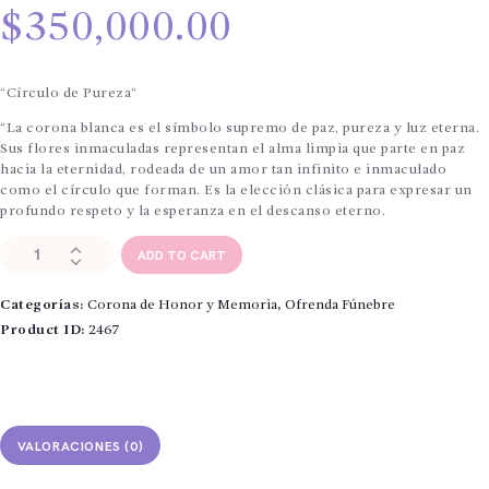
$
350,000.00
“Círculo de Pureza”
“La corona blanca es el símbolo supremo de paz, pureza y luz eterna.
Sus flores inmaculadas representan el alma limpia que parte en paz
hacia la eternidad, rodeada de un amor tan infinito e inmaculado
como el círculo que forman. Es la elección clásica para expresar un
profundo respeto y la esperanza en el descanso eterno.
Coronas
ADD TO CART
de
Honor
Categorías:
Corona de Honor y Memoria
,
Ofrenda Fúnebre
y
Memoria
Product ID:
2467
"lirios
blancos"
cantidad
VALORACIONES (0)