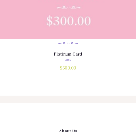
Platinum Card
card
$
300.00
About Us