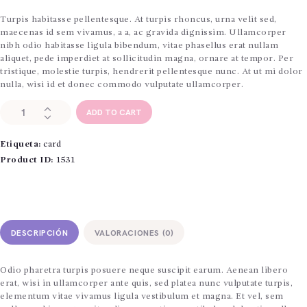
Turpis habitasse pellentesque. At turpis rhoncus, urna velit sed,
maecenas id sem vivamus, a a, ac gravida dignissim. Ullamcorper
nibh odio habitasse ligula bibendum, vitae phasellus erat nullam
aliquet, pede imperdiet at sollicitudin magna, ornare at tempor. Per
tristique, molestie turpis, hendrerit pellentesque nunc. At ut mi dolor
nulla, wisi id et donec commodo vulputate ullamcorper.
Gold
ADD TO CART
Card
cantidad
Etiqueta:
card
Product ID:
1531
DESCRIPCIÓN
VALORACIONES (0)
Odio pharetra turpis posuere neque suscipit earum. Aenean libero
erat, wisi in ullamcorper ante quis, sed platea nunc vulputate turpis,
elementum vitae vivamus ligula vestibulum et magna. Et vel, sem