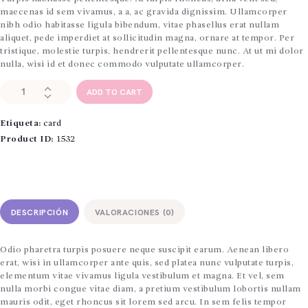
CONTÁCTENOS
maecenas id sem vivamus, a a, ac gravida dignissim. Ullamcorper
nibh odio habitasse ligula bibendum, vitae phasellus erat nullam
aliquet, pede imperdiet at sollicitudin magna, ornare at tempor. Per
tristique, molestie turpis, hendrerit pellentesque nunc. At ut mi dolor
nulla, wisi id et donec commodo vulputate ullamcorper.
Platinum
ADD TO CART
Card
cantidad
Etiqueta:
card
Product ID:
1532
DESCRIPCIÓN
VALORACIONES (0)
Odio pharetra turpis posuere neque suscipit earum. Aenean libero
erat, wisi in ullamcorper ante quis, sed platea nunc vulputate turpis,
elementum vitae vivamus ligula vestibulum et magna. Et vel, sem
nulla morbi congue vitae diam, a pretium vestibulum lobortis nullam
mauris odit, eget rhoncus sit lorem sed arcu. In sem felis tempor