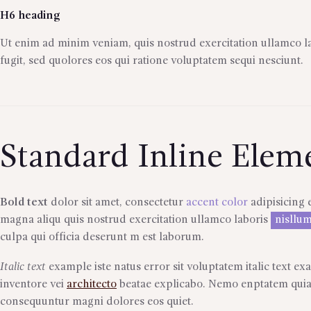
H6 heading
Ut enim ad minim veniam, quis nostrud exercitation ullamco la
fugit, sed quolores eos qui ratione voluptatem sequi nesciunt.
Standard Inline Elem
Bold text
dolor sit amet, consectetur
accent color
adipisicing e
magna aliqu quis nostrud exercitation ullamco laboris
nisllum
culpa qui officia deserunt m est laborum.
Italic text
example iste natus error sit voluptatem italic text 
inventore vei
architecto
beatae explicabo. Nemo enptatem quia 
consequuntur magni dolores eos quiet.