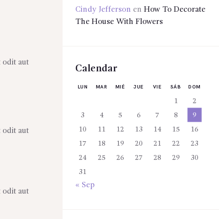
Cindy Jefferson
en
How To Decorate
The House With Flowers
 odit aut
Calendar
LUN
MAR
MIÉ
JUE
VIE
SÁB
DOM
1
2
3
4
5
6
7
8
9
10
11
12
13
14
15
16
 odit aut
17
18
19
20
21
22
23
24
25
26
27
28
29
30
31
« Sep
 odit aut