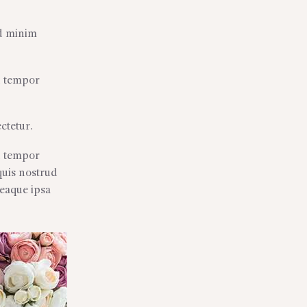
ad minim
d tempor
ctetur.
d tempor
quis nostrud
 eaque ipsa