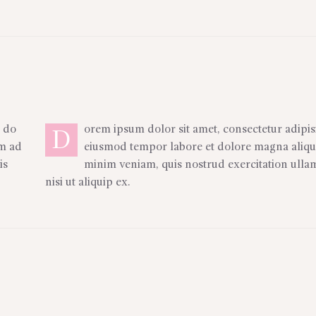
, do
orem ipsum dolor sit amet, consectetur adipisi
D
im ad
eiusmod tempor labore et dolore magna aliqu
is
minim veniam, quis nostrud exercitation ulla
nisi ut aliquip ex.