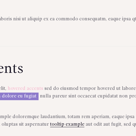
boris nisi ut aliquip ex ea commodo consequatm, eaque ipsa qt
ents
lit,
hovered accents
sed do eiusmod tempor hovered ut labore 
 dolore eu fugiat
nulla pareur sint occaecat cupidatat non pro
example doloremque laudantium, totam rem aperiam, eaque ipsa 
oluptas sit aspernatur
tooltip example
aut odit aut fugit, sed q