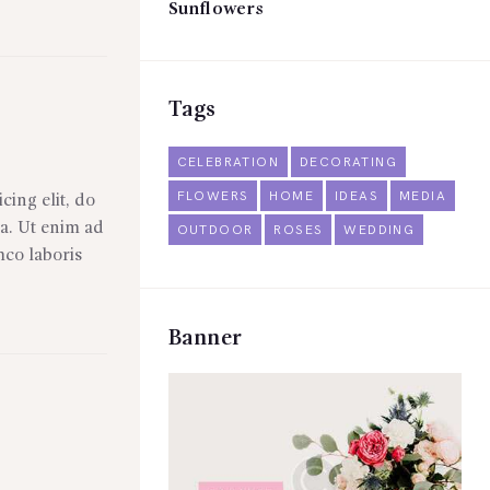
Sunflowers
Tags
CELEBRATION
DECORATING
FLOWERS
HOME
IDEAS
MEDIA
cing elit, do
a. Ut enim ad
OUTDOOR
ROSES
WEDDING
mco laboris
Banner