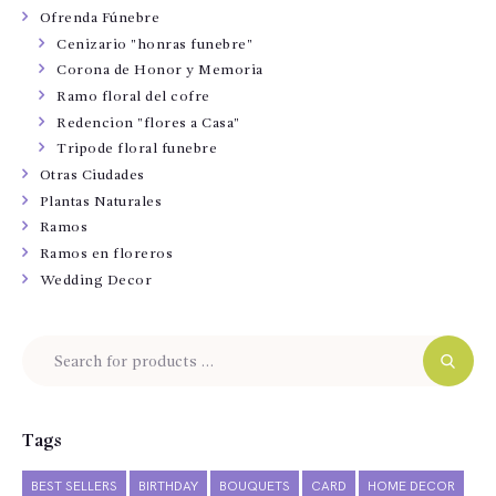
Ofrenda Fúnebre
Cenizario "honras funebre"
Corona de Honor y Memoria
Ramo floral del cofre
Redencion "flores a Casa"
Tripode floral funebre
Otras Ciudades
Plantas Naturales
Ramos
Ramos en floreros
Wedding Decor
Tags
BEST SELLERS
BIRTHDAY
BOUQUETS
CARD
HOME DECOR