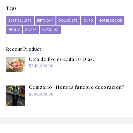
Tags
BEST SELLERS
BIRTHDAY
BOUQUETS
CARD
HOME DECOR
PEONY
ROSES
WEDDING
Recent Product
Caja de flores cada 10 Dias.
$
240,000.00
Cenizario "Honras funebre decoracion"
$
500,000.00