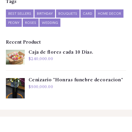
Tags
BEST SELLERS
BIRTHDAY
BOUQUETS
CARD
HOME DECOR
PEONY
ROSES
WEDDING
Recent Product
Caja de flores cada 10 Dias.
$
240,000.00
Cenizario "Honras funebre decoracion"
$
500,000.00