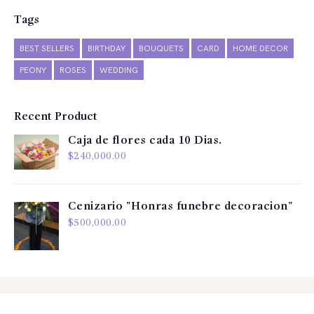
Tags
BEST SELLERS
BIRTHDAY
BOUQUETS
CARD
HOME DECOR
PEONY
ROSES
WEDDING
Recent Product
Caja de flores cada 10 Dias.
$
240,000.00
Cenizario "Honras funebre decoracion"
$
500,000.00