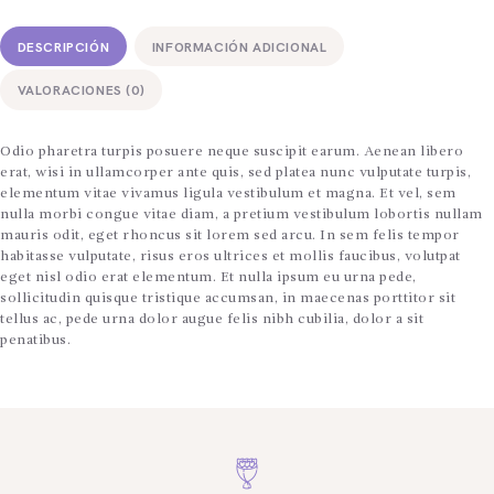
DESCRIPCIÓN
INFORMACIÓN ADICIONAL
VALORACIONES (0)
Odio pharetra turpis posuere neque suscipit earum. Aenean libero
erat, wisi in ullamcorper ante quis, sed platea nunc vulputate turpis,
elementum vitae vivamus ligula vestibulum et magna. Et vel, sem
nulla morbi congue vitae diam, a pretium vestibulum lobortis nullam
mauris odit, eget rhoncus sit lorem sed arcu. In sem felis tempor
habitasse vulputate, risus eros ultrices et mollis faucibus, volutpat
eget nisl odio erat elementum. Et nulla ipsum eu urna pede,
sollicitudin quisque tristique accumsan, in maecenas porttitor sit
tellus ac, pede urna dolor augue felis nibh cubilia, dolor a sit
penatibus.