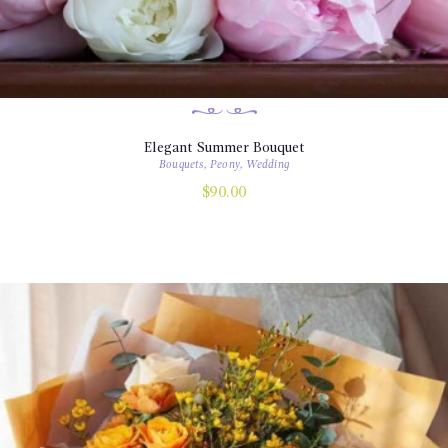
Elegant Summer Bouquet
Bouquets
,
Peony
,
Wedding
$
90.00