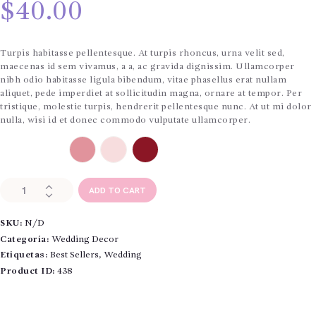
$
40.00
Turpis habitasse pellentesque. At turpis rhoncus, urna velit sed,
maecenas id sem vivamus, a a, ac gravida dignissim. Ullamcorper
nibh odio habitasse ligula bibendum, vitae phasellus erat nullam
aliquet, pede imperdiet at sollicitudin magna, ornare at tempor. Per
tristique, molestie turpis, hendrerit pellentesque nunc. At ut mi dolor
nulla, wisi id et donec commodo vulputate ullamcorper.
Color
GlobalRose
ADD TO CART
50
Fresh
SKU:
N/D
Cut
Pink
Categoría:
Wedding Decor
Roses
Etiquetas:
Best Sellers
,
Wedding
cantidad
Product ID:
438